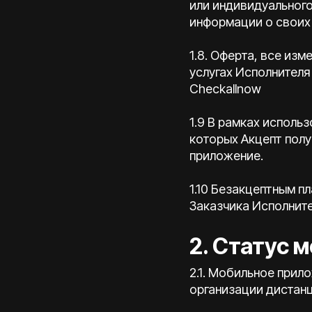
или индивидуальног
информации о своих 
1.8. Оферта, все из
услугах Исполнителя
Checkallnow
1.9 В рамках исполь
которых Акцепт полу
приложение.
1.10 Безакцептным п
Заказчика Исполните
2. Статус 
2.1. Мобильное прил
организации дистанц