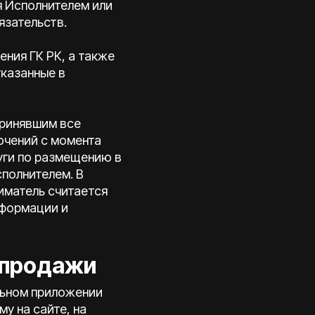
я Исполнителем или
язательств.
ния ГК РК, а также
казанные в
принявшим все
ючений с момента
уги по размещению в
полнителем. В
иматель считается
нформации и
-продажи
ильном приложении
у на сайте, на