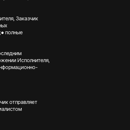
ителя, Заказчик
ных
;● полные
оследним
ожении Исполнителя,
информационно-
зчик отправляет
циалистом