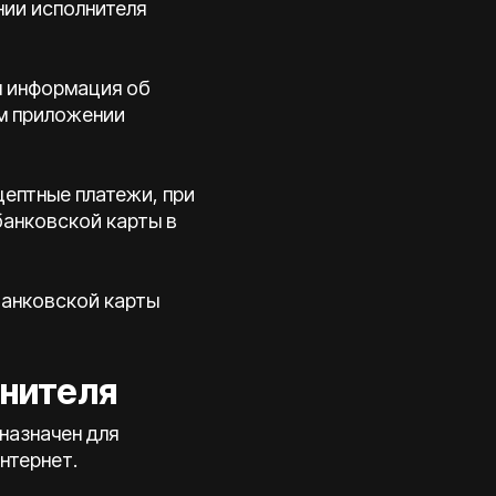
нии исполнителя
ая информация об
ом приложении
цептные платежи, при
банковской карты в
банковской карты
лнителя
назначен для
нтернет.