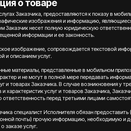
ция о товаре
услугах Заказчика, предоставляются к показу в моби
графические изображения и информацию, являющиес
ом Заказчик несет полную юридическую ответственн
ещенной информации и ее законность.
еское изображение, сопровождается текстовой инфо
й и описанием услуг.
онные материалы, представленные в мобильном прило
рактер и не могут в полной мере передавать информ
уг и товарах Заказчика. В случае возникновения у тр
и характеристик услуг и товаров Заказчика, Заказч
ю ответственность перед третьими лицами самостоя
азчика специалист Исполнителя обязан предоставить 
онной почты) прочую информацию, необходимую и д
о заказе услуг.