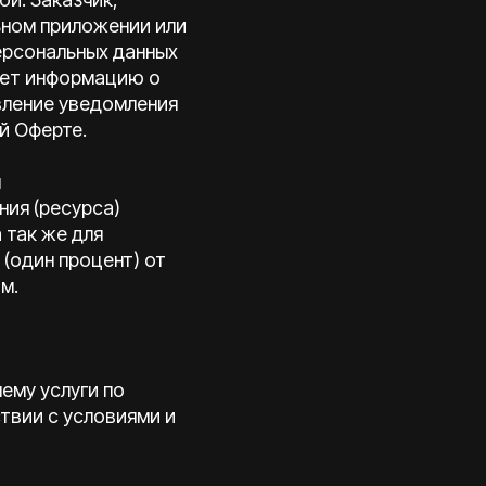
ьном приложении или
ерсональных данных
зует информацию о
вление уведомления
ей Оферте.
я
ия (ресурса)
 так же для
(один процент) от
м.
нему услуги по
твии с условиями и