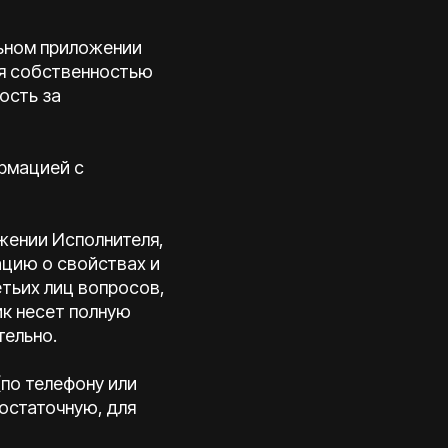
льном приложении
я собственностью
ость за
рмацией с
жении Исполнителя,
ацию о свойствах и
етьих лиц вопросов,
ик несет полную
тельно.
(по телефону или
остаточную, для