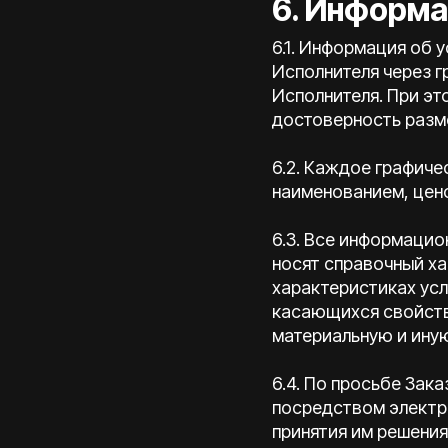
6. Информа
6.1. Информация об 
Исполнителя через 
Исполнителя. При эт
достоверность разм
6.2. Каждое графич
наименованием, цено
6.3. Все информаци
носят справочный ха
характеристиках усл
касающихся свойств 
материальную и ину
6.4. По просьбе Зак
посредством электр
принятия им решения 