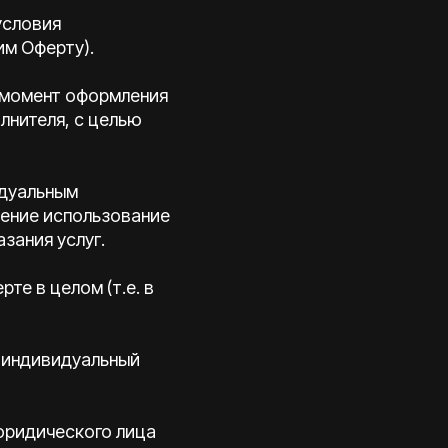
условия
м Оферту).
в момент оформления
лнителя, с целью
идуальным
ение использование
зания услуг.
те в целом (т.е. в
и индивидуальный
юридического лица