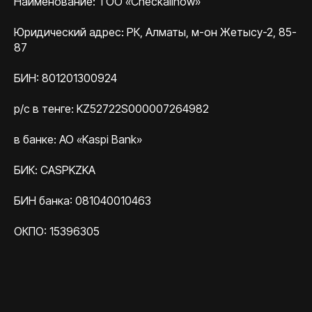
Наименование: ТОО «Checkallnow»
Юридический адрес: РК, Алматы, м-он Жетысу-2, 85-
87
БИН: 801201300924
р/с в тенге: KZ52722S000007264982
в банке: АО «Kaspi Bank»
БИК: CASPKZKA
БИН банка: 081040010463
ОКПО: 15396305