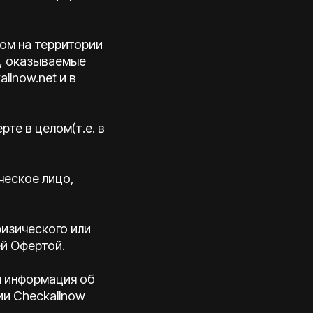
ом на территории
и, оказываемые
llnow.net и в
те в целом(т.е. в
ческое лицо,
физического или
ей Офертой.
ая информация об
ии Checkallnow