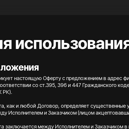
ия использовани
оложения
бликует настоящую Оферту с предложением в адрес ф
оответствии со ст.395, 396 и 447 Гражданского код
К РК).
та, как и любой Договор, определяет существенные 
ду Исполнителем и Заказчиком (лицом акцептовавши
рта заключается между Исполнителем и Заказчиком 