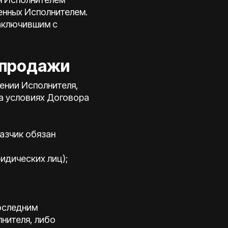
енных Исполнителем.
заключившим с
-продажи
ении Исполнителя,
на условиях Договора
казчик обязан
ридических лиц);
оследним
нителя, либо