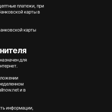
цептные платежи, при
банковской карты в
банковской карты
лнителя
назначен для
нтернет.
риложении
пределенном
lnow.net и в
сть информации,