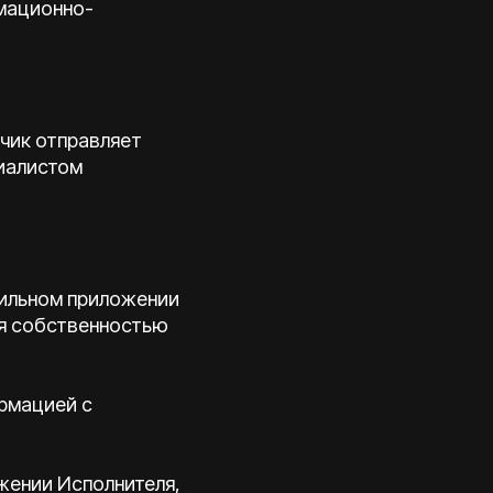
рмационно-
зчик отправляет
циалистом
обильном приложении
я собственностью
рмацией с
жении Исполнителя,