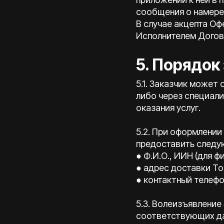
сообщения о намерен
В случае акцепта О
Исполнителем Догово
5. Порядок
5.1. Заказчик может
либо через специали
оказания услуг.
5.2. При оформлении
предоставить следу
● Ф.И.О., ИИН (для 
● адрес доставки То
● контактный телефо
5.3. Волеизъявлени
соответствующих да