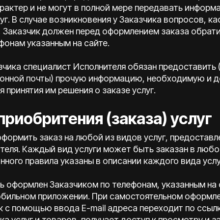
рактер и не могут в полной мере передавать информ
уг. В случае возникновения у Заказчика вопросов, к
, Заказчик должен перед оформлением заказа обрати
фонам указанным на сайте.
азчика специалист Исполнителя обязан предоставить 
онной почты) прочую информацию, необходимую и д
я принятия им решения о заказе услуг.
приобритения (заказа) услуг
е оформить заказ на любой из видов услуг, предостав
еля. Каждый вид услуги может быть заказан в любо
нного правила указаны в описании каждого вида услу
ть оформлен Заказчиком по телефонам, указанным на 
обильном приложении. При самостоятельном оформл
 с помощью ввода Е-mail адреса переходит по ссыл
а услуг и товаров, получает доступ к просмотру и за