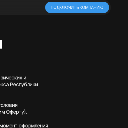
ПОДКЛЮЧИТЬ КОМПАНИЮ
я
изических и
екса Республики
условия
м Оферту).
в момент оформления