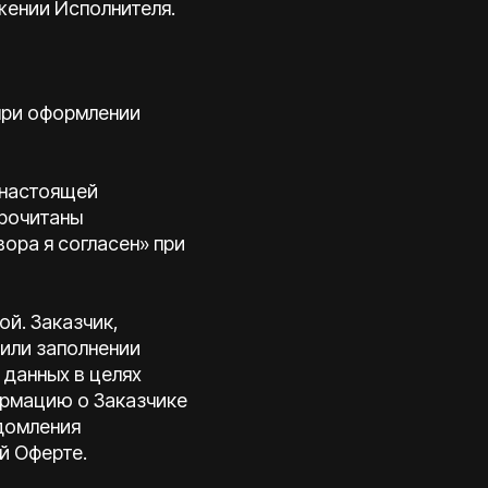
жении Исполнителя.
 при оформлении
 настоящей
прочитаны
ора я согласен» при
ой. Заказчик,
 или заполнении
 данных в целях
ормацию о Заказчике
домления
ей Оферте.