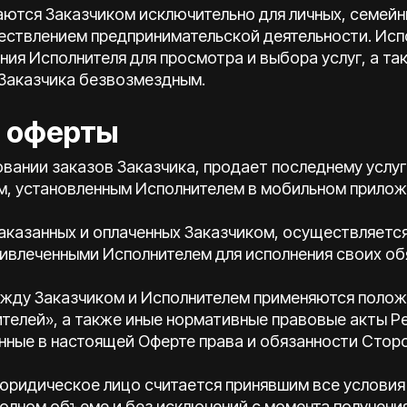
таются Заказчиком исключительно для личных, семей
ществлением предпринимательской деятельности. Ис
ия Исполнителя для просмотра и выбора услуг, а та
 Заказчика безвозмездным.
т оферты
овании заказов Заказчика, продает последнему услуг
ам, установленным Исполнителем в мобильном прилож
 заказанных и оплаченных Заказчиком, осуществляетс
ивлеченными Исполнителем для исполнения своих об
ежду Заказчиком и Исполнителем применяются положе
телей», а также иные нормативные правовые акты Р
нные в настоящей Оферте права и обязанности Сторо
 юридическое лицо считается принявшим все условия
полном объеме и без исключений с момента получени